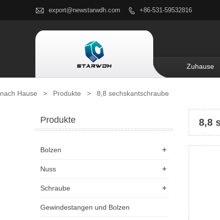

export@newstarwdh.com
+86-531-59532816

Zuhause
nach Hause
>
Produkte
>
8,8 sechskantschraube
Produkte
8,8 
+
Bolzen
+
Nuss
+
Schraube
Gewindestangen und Bolzen