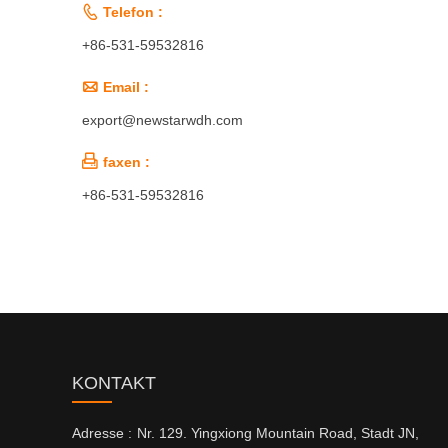

Telefon :
+86-531-59532816

Email :
export@newstarwdh.com

faxen :
+86-531-59532816
KONTAKT
Adresse :
Nr. 129. Yingxiong Mountain Road, Stadt JN,