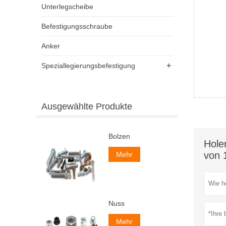
Unterlegscheibe
Befestigungsschraube
Anker
+
Speziallegierungsbefestigung
Ausgewählte Produkte
Bolzen
Hole
von 
Mehr
Nuss
Mehr