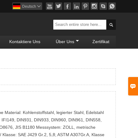








Deutsch


Kontaktiere Uns
Über Uns
Zertifikat

aterial: Kohlenstoffstahl, legierter Stahl, Edelstahl
, IFI149, DIN931, DIN933, DIN960, DIN961, DIN558,
O8676, JIS B1180 Messsystem: ZOLL, metrische
/ Klasse: SAE J429 Gr.2, 5,8; ASTM A307Gr.A, Klasse