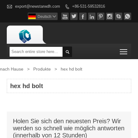

export@newstarwdh.com
+86-531-59532816









Deutsch

Togg

nach Hause
>
Produkte
>
hex hd bolt
hex hd bolt
Holen Sie sich den neuesten Preis? Wir
werden so schnell wie möglich antworten
(innerhalb von 12 Stunden)