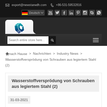

export@newstarwdh.com
+86-531-59532816









Deutsch

Togg


>
Nachrichten
>
Industry News
>
nach Hause
Wasserstoffversprödung von Schrauben aus legiertem Stahl
(2)
Wasserstoffversprödung von Schrauben
aus legiertem Stahl (2)
31-03-2021