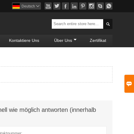








Deutsch


Kontaktiere Uns
Über Uns
Zertifikat

ell wie möglich antworten (innerhalb