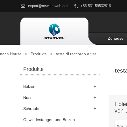

export@newstarwdh.com
+86-531-59532816

Zuhause
nach Hause
>
Produkte
>
testa di raccordo a vite
Produkte
test
+
Bolzen
+
Nuss
Hole
+
Schraube
von 
Gewindestangen und Bolzen