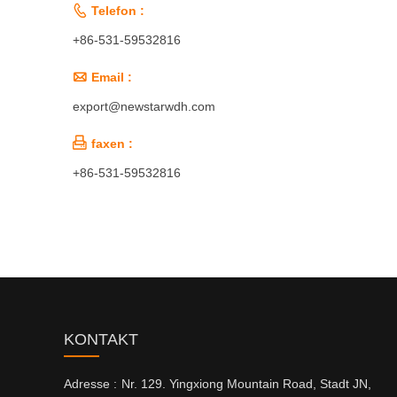

Telefon :
+86-531-59532816

Email :
export@newstarwdh.com

faxen :
+86-531-59532816
KONTAKT
Adresse :
Nr. 129. Yingxiong Mountain Road, Stadt JN,