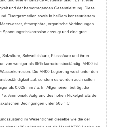
igkeit und der hervorragenden Gesamtleistung. Diese
- und Fluorgasmedien sowie in heißem konzentriertem
r, Meerwasser, Atmosphäre, organische Verbindungen
ne Spannungsrisskorrosion erzeugt und eine gute
, Salzsäure, Schwefelsäure, Flusssäure und ihren
ion von weniger als 85% korrosionsbeständig. M400 ist
. Wasserkorrosion: Die M400-Legierung weist unter den
nsbeständigkeit auf, sondern es werden auch selten
ger als 0,025 mm / a. Im Allgemeinen beträgt die
 / a. Ammoniak: Aufgrund des hohen Nickelgehalts der
akalischen Bedingungen unter 585 ° C
sungszustand im Wesentlichen dieselbe wie die der
es Monel 400 vollständig auf die Monel K500-Legierung