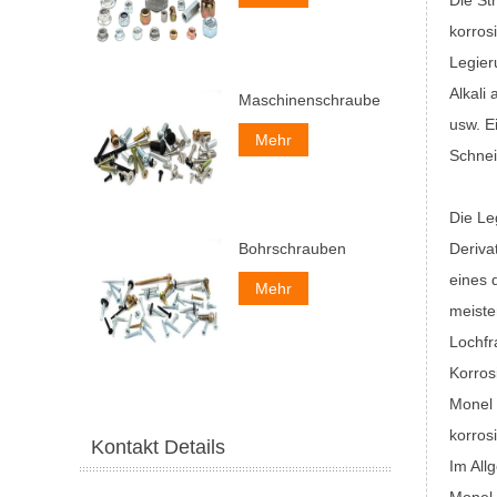
korros
Legier
Alkali
Maschinenschrauben
usw. E
Mehr
Schnei
Die Le
Deriva
Bohrschrauben
eines 
Mehr
meiste
Lochfr
Korros
Monel 
korros
Kontakt Details
Im All
Monel 