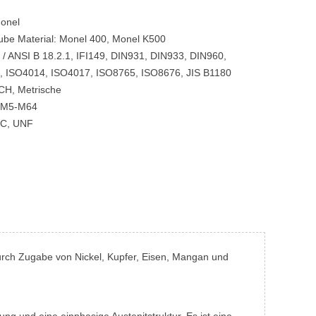
onel
ube Material: Monel 400, Monel K500
/ ANSI B 18.2.1, IFI149, DIN931, DIN933, DIN960,
, ISO4014, ISO4017, ISO8765, ISO8676, JIS B1180
CH, Metrische
, M5-M64
NC, UNF
durch Zugabe von Nickel, Kupfer, Eisen, Mangan und
ng und eine einphasige Austenitstruktur. Es ist eine