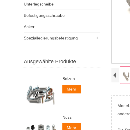
Unterlegscheibe
Befestigungsschraube
Anker
+
Speziallegierungsbefestigung
Ausgewählte Produkte
Bolzen
Mehr
Monel-
andere
Nuss
Mehr
Die St