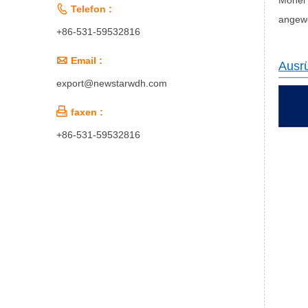

Telefon :
angew
+86-531-59532816

Email :
Ausrü
export@newstarwdh.com

faxen :
+86-531-59532816