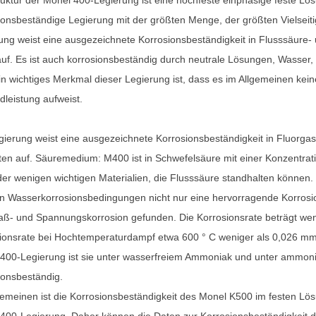
ionsbeständige Legierung mit der größten Menge, der größten Vielseit
ung weist eine ausgezeichnete Korrosionsbeständigkeit in Flusssäure
 auf. Es ist auch korrosionsbeständig durch neutrale Lösungen, Wasse
in wichtiges Merkmal dieser Legierung ist, dass es im Allgemeinen kei
dleistung aufweist.
gierung weist eine ausgezeichnete Korrosionsbeständigkeit in Fluorgas
ten auf. Säuremedium: M400 ist in Schwefelsäure mit einer Konzentrat
der wenigen wichtigen Materialien, die Flusssäure standhalten können
n Wasserkorrosionsbedingungen nicht nur eine hervorragende Korrosio
aß- und Spannungskorrosion gefunden. Die Korrosionsrate beträgt weni
ionsrate bei Hochtemperaturdampf etwa 600 ° C weniger als 0,026 mm
400-Legierung ist sie unter wasserfreiem Ammoniak und unter ammoni
ionsbeständig.
gemeinen ist die Korrosionsbeständigkeit des Monel K500 im festen Lö
400-Legierung. Daher können die Daten zur Korrosionsbeständigkeit d