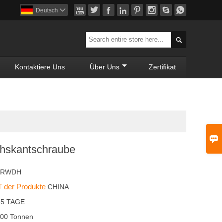








Deutsch


Kontaktiere Uns
Über Uns
Zertifikat

hskantschraube
ARWDH
 der Produkte
CHINA
35 TAGE
00 Tonnen