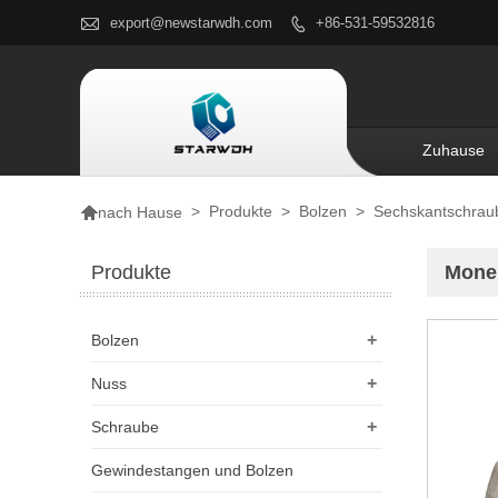

export@newstarwdh.com
+86-531-59532816

Zuhause

>
Produkte
>
Bolzen
>
Sechskantschrau
nach Hause
Produkte
Mone
+
Bolzen
+
Nuss
+
Schraube
Gewindestangen und Bolzen