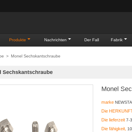
Produkte
Nachrichten
Der Fall
Fabrik
be
>
Monel Sechskantschraube
l Sechskantschraube
Monel Sec
marke
NEWST
Die HERKUNFT
Die lieferzeit
7-
Die fähigkeit,
10