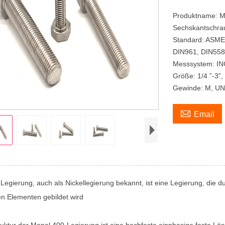
Produktname: M
Sechskantschra
Standard: ASME 
DIN961, DIN558
Messsystem: IN
Größe: 1/4 ”-3”
Gewinde: M, U

Email
Legierung, auch als Nickellegierung bekannt, ist eine Legierung, die 
n Elementen gebildet wird
ruktur der Monel 400-Legierung ist eine hochfeste einphasige feste Lösu